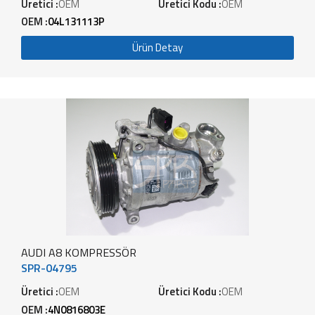
Üretici :
OEM
Üretici Kodu :
OEM
OEM :
04L131113P
Ürün Detay
AUDI A8 KOMPRESSÖR
SPR-04795
Üretici :
OEM
Üretici Kodu :
OEM
OEM :
4N0816803E