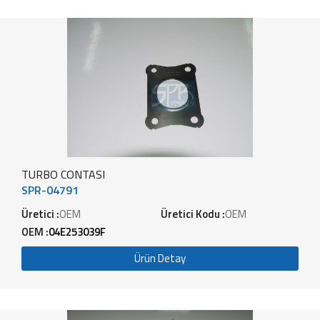
TURBO CONTASI
SPR-04791
Üretici :
OEM
Üretici Kodu :
OEM
OEM :
04E253039F
Ürün Detay