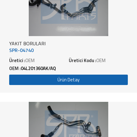
YAKIT BORULARI
SPR-04740
Üretici :
OEM
Üretici Kodu :
OEM
OEM :
04L201360AK/AQ
Ürün Detay