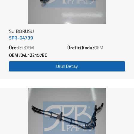
SU BORUSU
SPR-04739
Üretici :
OEM
Üretici Kodu :
OEM
OEM :
04L122157BC
Ürün Detay