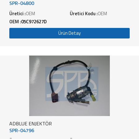
SPR-04800
Üretici :
OEM
Üretici Kodu :
OEM
OEM :
05C972627D
Ürün Detay
ADBLUE ENJEKTÖR
SPR-04796