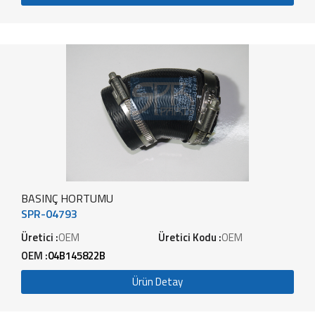
BASINÇ HORTUMU
SPR-04793
Üretici :
OEM
Üretici Kodu :
OEM
OEM :
04B145822B
Ürün Detay