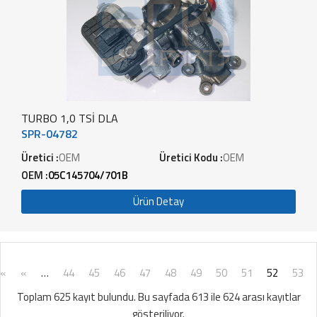
TURBO 1,0 TSİ DLA
SPR-04782
Üretici :
OEM
Üretici Kodu :
OEM
OEM :
05C145704/701B
Ürün Detay
«
«
…
44
45
46
47
48
49
50
51
52
53
Toplam 625 kayıt bulundu. Bu sayfada 613 ile 624 arası kayıtlar
gösteriliyor.