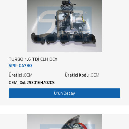
TURBO 1,6 TDİ CLH DCX
SPR-04780
Üretici :
OEM
Üretici Kodu :
OEM
OEM :
04L253016H/020S
Ürün Detay