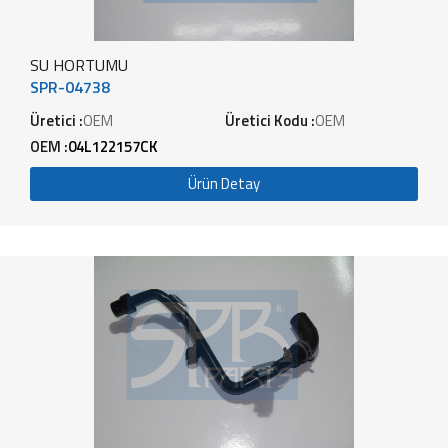
SU HORTUMU
SPR-04738
Üretici :
OEM
Üretici Kodu :
OEM
OEM :
04L122157CK
Ürün Detay