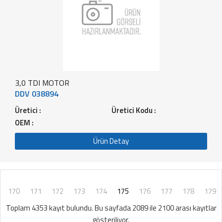
3,0 TDI MOTOR
DDV 038894
Üretici :
Üretici Kodu :
OEM :
Ürün Detay
170
171
172
173
174
175
176
177
178
179
Toplam 4353 kayıt bulundu. Bu sayfada 2089 ile 2100 arası kayıtlar
gösteriliyor.