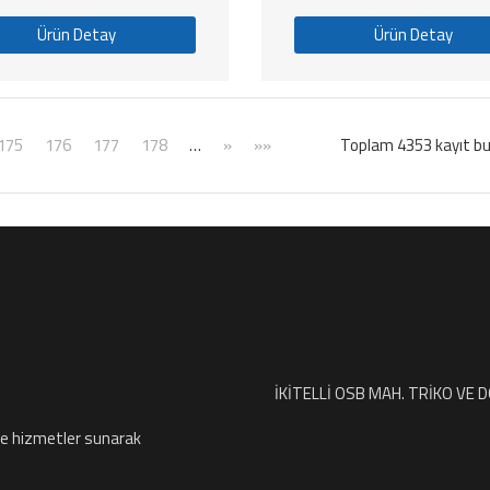
Ürün Detay
Ürün Detay
175
176
177
178
…
»
»»
Toplam 4353 kayıt bul
İKİTELLİ OSB MAH. TRİKO VE 
ve hizmetler sunarak