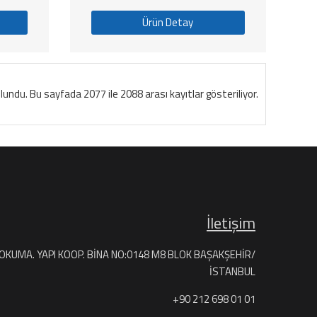
Ürün Detay
undu. Bu sayfada 2077 ile 2088 arası kayıtlar gösteriliyor.
İletişim
DOKUMA. YAPI KOOP. BİNA NO:0148 M8 BLOK BAŞAKŞEHİR/
İSTANBUL
+90 212 698 01 01