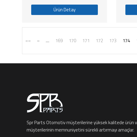
Ürün Detay
««
«
…
169
170
171
172
173
174
Spr Parts Otomotiv müşterilerine yüksek kalitede ürün 
müşterilerinin memnuniyetini sürekli artırmayı amaçlar.