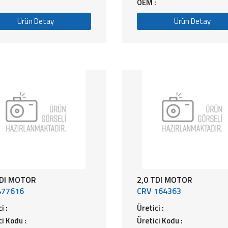
OEM :
Ürün Detay
Ürün Detay
TDI MOTOR
2,0 TDI MOTOR
477616
CRV 164363
i :
Üretici :
ci Kodu :
Üretici Kodu :