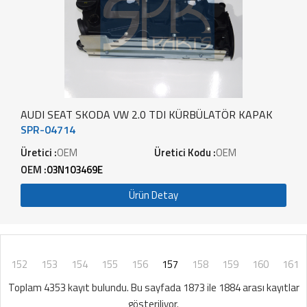
AUDI SEAT SKODA VW 2.0 TDI KÜRBÜLATÖR KAPAK
SPR-04714
Üretici :
OEM
Üretici Kodu :
OEM
OEM :
03N103469E
Ürün Detay
152
153
154
155
156
157
158
159
160
161
Toplam 4353 kayıt bulundu. Bu sayfada 1873 ile 1884 arası kayıtlar
gösteriliyor.