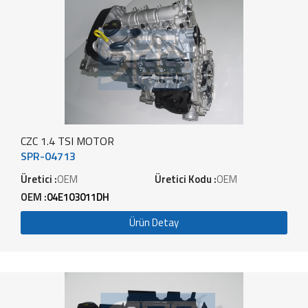
CZC 1.4 TSI MOTOR
SPR-04713
Üretici :
OEM
Üretici Kodu :
OEM
OEM :
04E103011DH
Ürün Detay