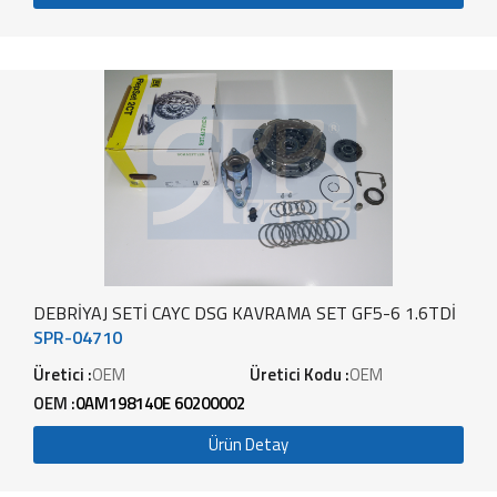
DEBRİYAJ SETİ CAYC DSG KAVRAMA SET GF5-6 1.6TDİ
SPR-04710
Üretici :
OEM
Üretici Kodu :
OEM
OEM :
0AM198140E 60200002
Ürün Detay