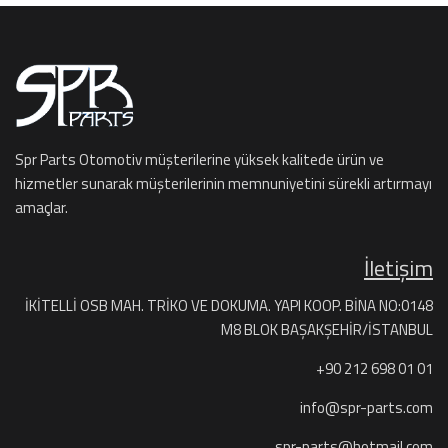
Spr Parts Otomotiv müşterilerine yüksek kalitede ürün ve
hizmetler sunarak müşterilerinin memnuniyetini sürekli artırmayı
amaçlar.
İletişim
İKİTELLİ OSB MAH. TRİKO VE DOKUMA. YAPI KOOP. BİNA NO:0148
M8 BLOK BAŞAKŞEHİR/İSTANBUL
+90 212 698 01 01
info@spr-parts.com
spr-parts@hotmail.com