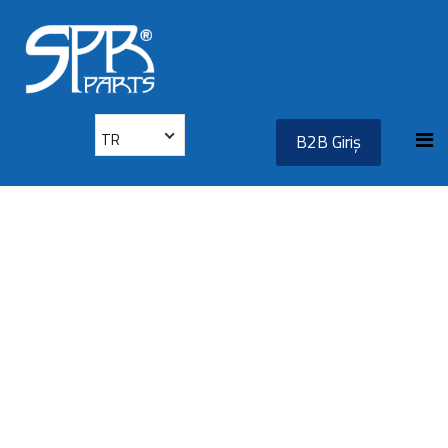
TR
B2B Giriş
1.4 BENZİNLİ MOTOR