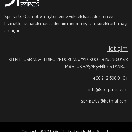
Spr Parts Otomotiv müşterilerine yüksek kalitede ürün ve
hizmetler sunarak müşterilerinin memnuniyetini sürekli artırmayı
amaçlar.
İletişim
İKİTELLİ OSB MAH. TRİKO VE DOKUMA. YAPI KOOP. BİNA NO:0148
M8 BLOK BAŞAKŞEHİR/İSTANBUL
+90 212 698 01 01
info@spr-parts.com
spr-parts@hotmail.com
Copyright © 2019 Spr Parts Tüm Hakları Saklıdır.