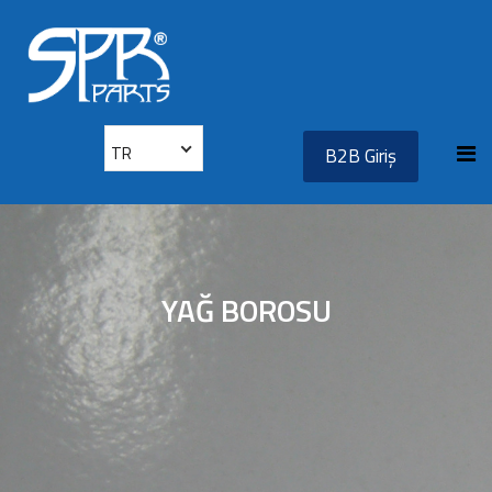
TR
B2B Giriş
YAĞ BOROSU